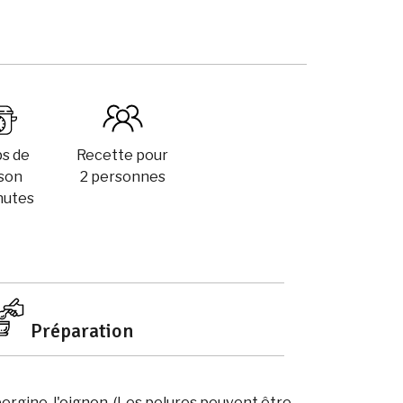
s de
Recette pour
sson
2 personnes
nutes
Préparation
ergine, l'oignon. (Les pelures peuvent être