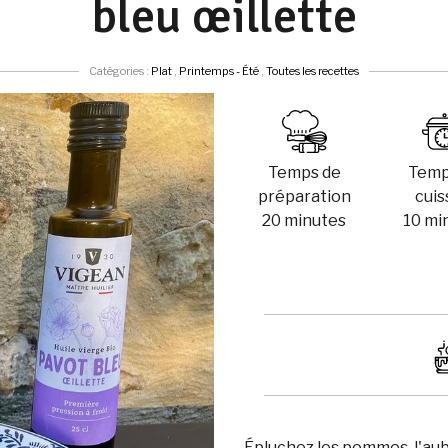
bleu œillette
Catégories :
Plat
,
Printemps - Été
,
Toutes les recettes
Temps de
Temp
préparation
cui
20 minutes
10 mi
Épluchez les pommes, l'aub