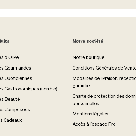
uits
Notre société
es d'Olive
Notre boutique
les Gourmandes
Conditions Générales de Vent
es Quotidiennes
Modalités de livraison, récepti
garantie
es Gastronomiques (non bio)
Charte de protection des don
es Beauté
personnelles
les Composées
Mentions légales
es Cadeaux
Accès à l'espace Pro