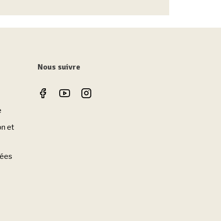
Nous suivre
e
on et
nées