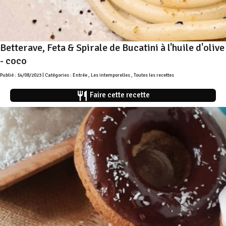
Betterave, Feta & Spirale de Bucatini à l'huile d'olive
- coco
Publié : 14/08/2023 | Catégories :
Entrée
,
Les intemporelles
,
Toutes les recettes
restaurant
Faire cette recette