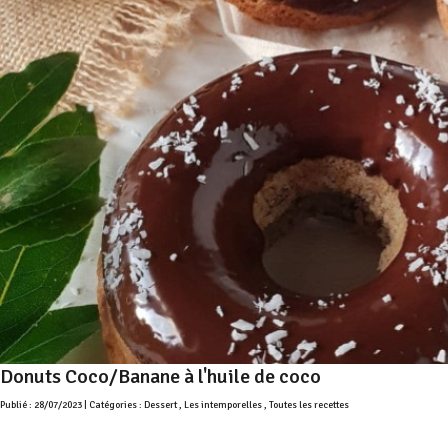
Donuts Coco/Banane à l'huile de coco
Publié : 28/07/2023 | Catégories :
Dessert
,
Les intemporelles
,
Toutes les recettes