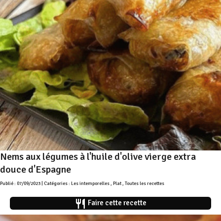
Nems aux légumes à l'huile d'olive vierge extra
douce d'Espagne
Publié : 07/09/2023 | Catégories :
Les intemporelles
,
Plat
,
Toutes les recettes
restaurant
Faire cette recette