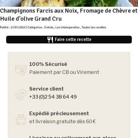
Champignons Farcis aux Noix, Fromage de Chèvre et
Huile d’olive Grand Cru
Publié : 27/07/2023 | Catégories :
Entrée
,
Les intemporelles
,
Toutes les recettes
restaurant
Faire cette recette
100% Sécurisé
Paiement par CB ou Virement
Service client
+33 (0)2 54 38 64 49
Expédié précieusement
et livraison gratuite dès 60 €