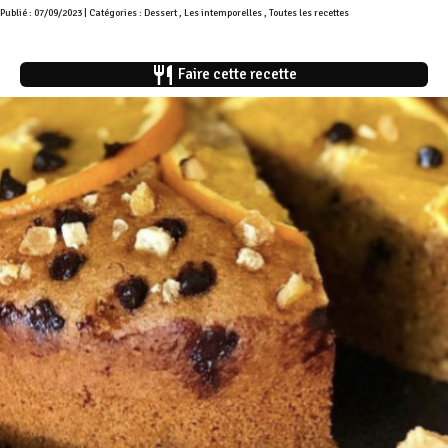
Publié : 07/09/2023 | Catégories :
Dessert
,
Les intemporelles
,
Toutes les recettes
restaurant
Faire cette recette