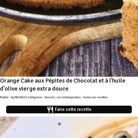
Orange Cake aux Pépites de Chocolat et à l'huile
d'olive vierge extra douce
Publié : 14/08/2023 | Catégories :
Dessert
,
Les intemporelles
,
Toutes les recettes
restaurant
Faire cette recette