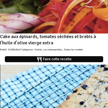
Cake aux épinards, tomates séchées et brebis à
l'huile d'olive vierge extra
Publié : 07/09/2023 | Catégories :
Entrée
,
Les intemporelles
,
Toutes les recettes
restaurant
Faire cette recette